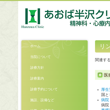
リ
ホーム
当院について
関連する
診療方針
医
診療案内
診療予約について
厚生
国と
病院
施設、設備など
病院